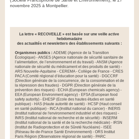
(Société Francophone de Santé et Environnement), le 27 
novembre 2025 à Montpellier.
La lettre « RECOVEILLE » est basée sur une veille active 
hebdomadaire
des actualités et newsletters des établissements suivants :
Organismes publics : 
ADEME (Agence de la Transition 
Écologique) - ANSES (Agence nationale de sécurité sanitaire de 
l’alimentation, de l’environnement et du travail) - ANSM (Agence 
nationale de sécurité du médicament et des produits de santé) - 
ARS Nouvelle-Aquitaine - CEREMA - Collège de France - CRES 
PACA (Comité régional d’éducation pour la santé) - DGCCRF 
(Direction générale de la concurrence, de la consommation et de 
la répression des fraudes) - DGPR (Direction générale de la 
prévention des risques) - ECHA (European chemicals agency) - 
EEA (European Environment agency) - EFSA (European food 
safety autority) - EHESP (Ecole des hautes études en santé 
publique) - HAS (Haute autorité de santé) - HCSP (Haut conseil 
en santé publique) - INCA (Institut national du cancer) - INERIS 
(Institut national de l'environnement industriel et des risques) - 
INRS (Institut national de recherche et de sécurité) - INSERM 
(Institut national de la santé et de la recherche médicale) - IRSN 
(Institut de Radioprotection et de Sûreté Nucléaire) - ISEE 
(Réseau Ile-de-France Santé Environnement) - ORS Institut 
Paris Région (Observatoire régional de santé) - PARC 